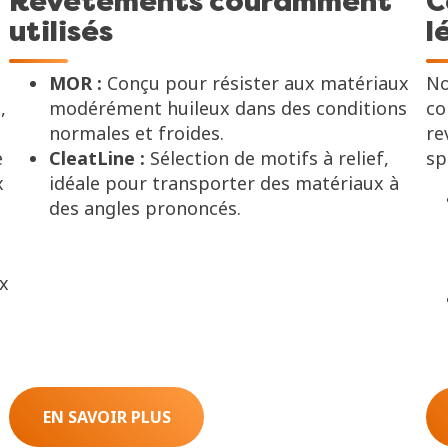
Revêtements couramment
C
utilisés
l
MOR :
Conçu pour résister aux matériaux
No
,
modérément huileux dans des conditions
co
normales et froides.
re
e
CleatLine :
Sélection de motifs à relief,
sp
x
idéale pour transporter des matériaux à
des angles prononcés.
ux
EN SAVOIR PLUS