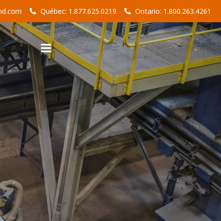
nd.com
Québec: 1.877.625.0219
Ontario: 1.800.263.4261